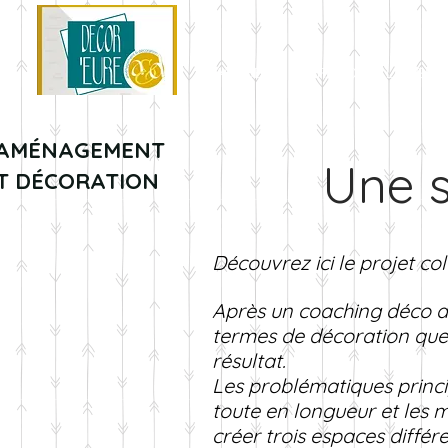
ACCUEIL
À PROPOS
LES SER
MÉNAGEMENT
Une s
T DÉCORATION
Découvrez ici le projet co
Après un coaching déco d'1
termes de décoration que 
résultat.
Les problématiques princi
toute en longueur et les m
créer trois espaces différ