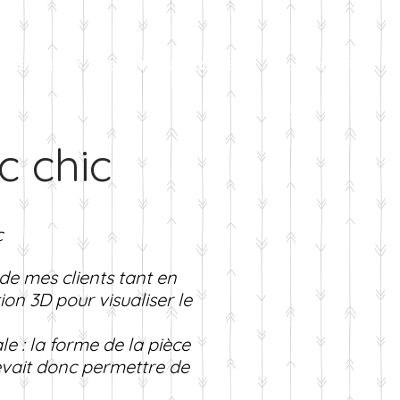
GES CLIENTS
LES PARTENAIRES
Blog
S'abonner
Plus
c chic
c
de mes clients tant en
on 3D pour visualiser le
e : la forme de la pièce
evait donc permettre de