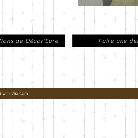
ations de Décor'Eure
Faire une d
d with Wix.com