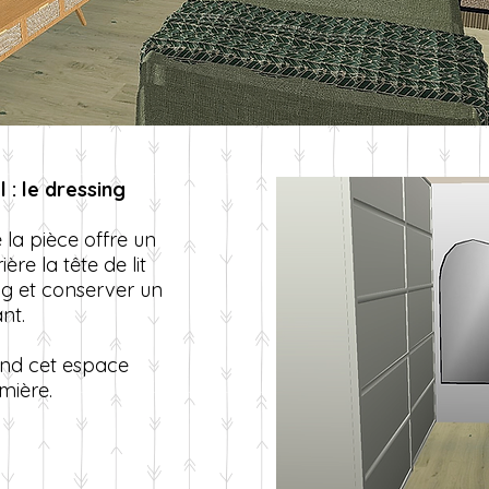
 : le dressing
e la pièce offre un
re la tête de lit
ng et conserver un
nt.
ond cet espace
mière.