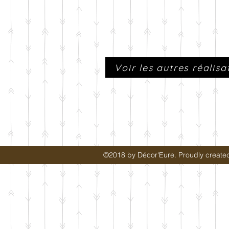
Voir les autres réalis
©2018 by Décor'Eure. Proudly create